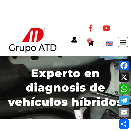
0
Experto en
Fac
diagnosis de
X
vehículos híbridos
Wha
Tel
Ema