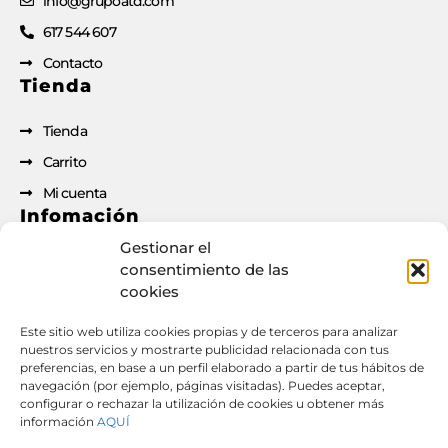
info@grupoatd.com
617 544 607
Contacto
Tienda
Tienda
Carrito
Mi cuenta
Infomación
Gestionar el
Aviso legal
consentimiento de las
cookies
Política de privacidad
Política de cookies
Este sitio web utiliza cookies propias y de terceros para analizar
nuestros servicios y mostrarte publicidad relacionada con tus
Condiciones de contratación
preferencias, en base a un perfil elaborado a partir de tus hábitos de
Documento de desistimiento
navegación (por ejemplo, páginas visitadas). Puedes aceptar,
configurar o rechazar la utilización de cookies u obtener más
información
AQUÍ
Derecho de desistimiento: si has formalizado un