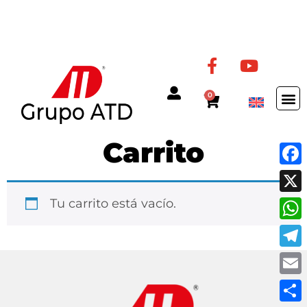
0
Carrito
Fac
X
Tu carrito está vacío.
Wha
Tel
Ema