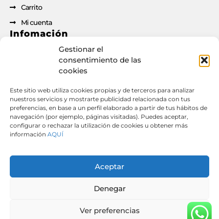
Carrito
Mi cuenta
Infomación
Gestionar el
Aviso legal
consentimiento de las
cookies
Política de privacidad
Política de cookies
Este sitio web utiliza cookies propias y de terceros para analizar
nuestros servicios y mostrarte publicidad relacionada con tus
Condiciones de contratación
preferencias, en base a un perfil elaborado a partir de tus hábitos de
Documento de desistimiento
navegación (por ejemplo, páginas visitadas). Puedes aceptar,
configurar o rechazar la utilización de cookies u obtener más
información
AQUÍ
Derecho de desistimiento: si has formalizado un
contrato o pedido a través de esta web, puedes
Aceptar
ejercer tu derecho de desistimiento desde aquí.
[
Desistir del contrato aquí
] [
Descargar PDF de
Denegar
desistimiento
]
Ver preferencias
© 2026 ATD Autodiagnosis | Todos los derechos