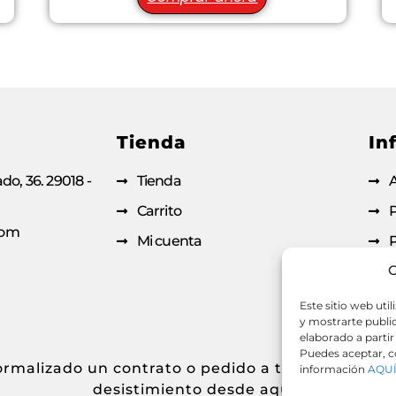
Tienda
In
do, 36. 29018 -
Tienda
A
Carrito
P
com
Mi cuenta
P
G
C
D
Este sitio web uti
y mostrarte public
elaborado a partir
Puedes aceptar, co
formalizado un contrato o pedido a través de esta
información
AQU
desistimiento desde aquí.