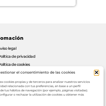
fomación
viso legal
olítica de privacidad
olítica de cookies
estionar el consentimiento de las cookies
ondiciones de contratación
ocumento de desistimiento
liza cookies propias y de terceros para analizar nuestros servicios
idad relacionada con tus preferencias, en base a un perfil
 de tus hábitos de navegación (por ejemplo, páginas visitadas).
nfigurar o rechazar la utilización de cookies u obtener más
 web, puedes ejercer tu derecho de
Í