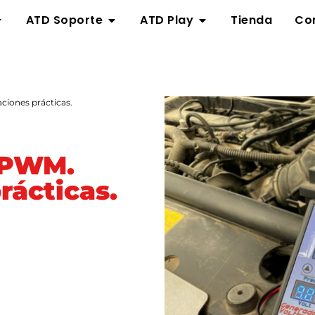
ATD Soporte
ATD Play
Tienda
Co
ciones prácticas.
 PWM.
rácticas.