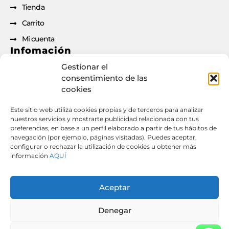
Tienda
Carrito
Mi cuenta
Infomación
Gestionar el
Aviso legal
consentimiento de las
cookies
Política de privacidad
Política de cookies
Este sitio web utiliza cookies propias y de terceros para analizar
nuestros servicios y mostrarte publicidad relacionada con tus
Condiciones de contratación
preferencias, en base a un perfil elaborado a partir de tus hábitos de
Documento de desistimiento
navegación (por ejemplo, páginas visitadas). Puedes aceptar,
configurar o rechazar la utilización de cookies u obtener más
información
AQUÍ
Derecho de desistimiento: si has formalizado un
contrato o pedido a través de esta web, puedes
Aceptar
ejercer tu derecho de desistimiento desde aquí.
[
Desistir del contrato aquí
] [
Descargar PDF de
Denegar
desistimiento
]