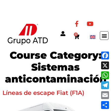
0
Course Category:
Fac
Sistemas
X
anticontaminación
Wha
Líneas de escape Fiat (F1A)
Tel
Ema