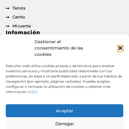
Tienda
Carrito
Mi cuenta
Infomación
Gestionar el
Aviso legal
consentimiento de las
cookies
Política de privacidad
Política de cookies
Este sitio web utiliza cookies propias y de terceros para analizar
nuestros servicios y mostrarte publicidad relacionada con tus
Condiciones de contratación
preferencias, en base a un perfil elaborado a partir de tus hábitos de
Documento de desistimiento
navegación (por ejemplo, páginas visitadas). Puedes aceptar,
configurar o rechazar la utilización de cookies u obtener más
información
AQUÍ
Derecho de desistimiento: si has formalizado un
contrato o pedido a través de esta web, puedes
Aceptar
ejercer tu derecho de desistimiento desde aquí.
[
Desistir del contrato aquí
] [
Descargar PDF de
Denegar
desistimiento
]