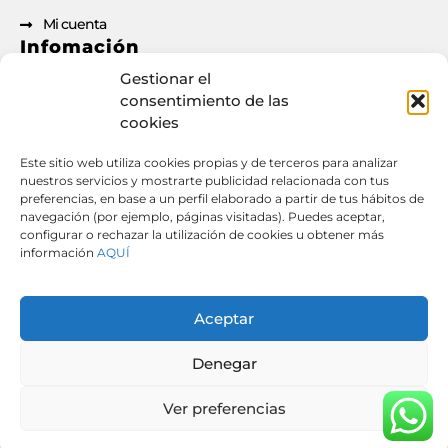
Mi cuenta
Infomación
Gestionar el
Aviso legal
consentimiento de las
cookies
Política de privacidad
Política de cookies
Este sitio web utiliza cookies propias y de terceros para analizar
nuestros servicios y mostrarte publicidad relacionada con tus
Condiciones de contratación
preferencias, en base a un perfil elaborado a partir de tus hábitos de
Documento de desistimiento
navegación (por ejemplo, páginas visitadas). Puedes aceptar,
configurar o rechazar la utilización de cookies u obtener más
información
AQUÍ
Derecho de desistimiento: si has formalizado un
contrato o pedido a través de esta web, puedes
Aceptar
ejercer tu derecho de desistimiento desde aquí.
[
Desistir del contrato aquí
] [
Descargar PDF de
Denegar
desistimiento
]
Ver preferencias
© 2026 ATD Autodiagnosis | Todos los derechos
reservados.