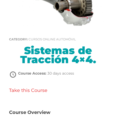
Com
CATEGORY:
CURSOS ONLINE AUTOMÓVIL
Sistemas de
Tracción 4×4.
Course Access:
30 days access
Take this Course
Course Overview