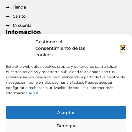
Tienda
Carrito
Mi cuenta
Infomación
Gestionar el
Aviso legal
consentimiento de las
cookies
Política de privacidad
Política de cookies
Este sitio web utiliza cookies propias y de terceros para analizar
nuestros servicios y mostrarte publicidad relacionada con tus
Condiciones de contratación
preferencias, en base a un perfil elaborado a partir de tus hábitos de
Documento de desistimiento
navegación (por ejemplo, páginas visitadas). Puedes aceptar,
configurar o rechazar la utilización de cookies u obtener más
información
AQUÍ
Derecho de desistimiento: si has formalizado un
contrato o pedido a través de esta web, puedes
Aceptar
ejercer tu derecho de desistimiento desde aquí.
[
Desistir del contrato aquí
] [
Descargar PDF de
desistimiento
]
Denegar