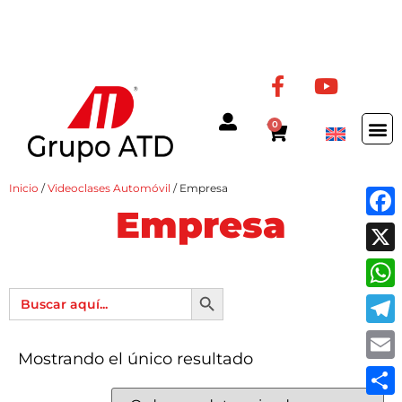
0
Inicio
/
Videoclases Automóvil
/ Empresa
Empresa
Fac
X
Botón de búsqueda
Buscar:
Wha
Tel
Mostrando el único resultado
Ema