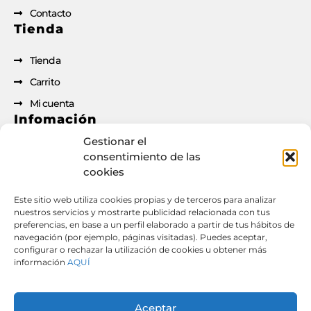
Contacto
Tienda
Tienda
Carrito
Mi cuenta
Infomación
Gestionar el
Aviso legal
consentimiento de las
cookies
Política de privacidad
Política de cookies
Este sitio web utiliza cookies propias y de terceros para analizar
nuestros servicios y mostrarte publicidad relacionada con tus
Condiciones de contratación
preferencias, en base a un perfil elaborado a partir de tus hábitos de
Documento de desistimiento
navegación (por ejemplo, páginas visitadas). Puedes aceptar,
configurar o rechazar la utilización de cookies u obtener más
información
AQUÍ
Derecho de desistimiento: si has formalizado un
contrato o pedido a través de esta web, puedes
Aceptar
ejercer tu derecho de desistimiento desde aquí.